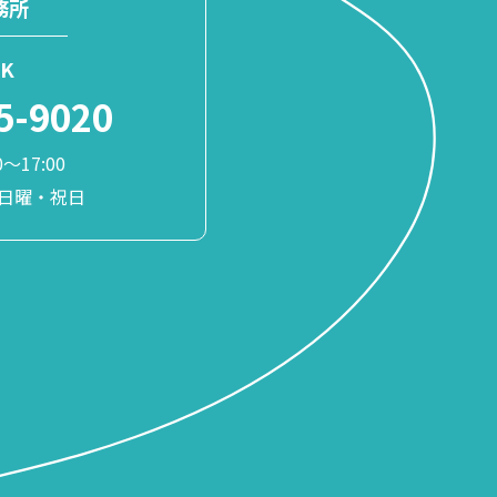
務所
K
5-9020
〜17:00
日曜・祝日