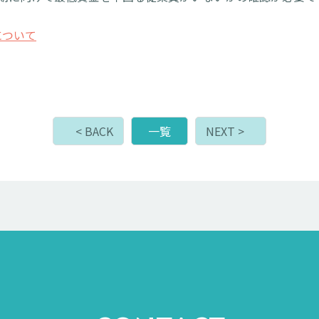
について
< BACK
一覧
NEXT >